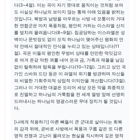
다(3~4절). 이는 곡이 자기 뜻대로 움직이는 것처럼 보여
도 사실상 하나님의 보이지 않는 통제 아래 있음을 밝히는 
것입니다. 북방과 남방을 아우르는 사방 네 모퉁이의 거대
한 연합군은 마치 폭풍처럼, 평안히 거하는 이스라엘 산지
를 덮치려 몰려옵니다(8~9절). 침공당하는 이스라엘은 성
벽이나 문빗장도 없이 오직 하나님이 맺어주신 평화의 언
약 안에서 절대적인 안식을 누리고 있는 상태입니다(11
절). 곡은 이들의 평안한 무방비 상태를 만만한 먹잇감으
로 여겨 온갖 악한 꾀를 내어 은과 금, 가축과 재물을 남김
없이 탈취하려 탐욕을 부립니다(10~12절). 그리고 상인 국
가인 스바와 드단 등은 이 파멸의 위기를 방관하며 자신들
의 비열한 기회주의적 상업적 이익만을 계산합니다(13절). 
그러나 이 거대한 대결은 도리어 세상 모든 악을 최종적으
로 진멸하고 하나님의 거룩함을 전 세계 열방 앞에 선명히 
드러내시는 하나님의 영광스러운 무대 장치가 될 것입니
다.

[나에게 적용하기] 마른 뼈들이 큰 군대로 살아나는 회복
의 감격 뒤에, 곧바로 사방에서 폭풍과 구름 같은 또 다른 
영적 전쟁과 고난이 몰려오는 현실을 직시하며 깊은 영적 