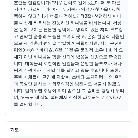
훈련을 절감합니다. "겨우 은혜로 일어섰는데 왜 또 다른 
시련이 가로막는가" 하는 무기력과 염려가 찾아올 때, 침
묵하지 않고 "내가 너를 대적하노라"(3절) 선언하시며 나
를 대신해 싸우시는 전능하신 하나님을 바라봅니다. 세상
은 눈에 보이는 든든한 성벽이나 방책이 없는 저의 부드럽
고 연약한 순종의 모습을 보며 비웃고, 온갖 현실적 타협안
으로 제 영혼의 평안을 약탈하려 위협하지만, 저의 온전한 
평안(לָבֶטַח 라베타흐, 8절, 11절)은 물질적 소유나 힘의 요
새가 아닌 하나님을 향한 신뢰에 있음을 신앙으로 확증합
니다. 대적들의 호전적인 발걸음과 은밀한 음모조차 하나
님의 주권이라는 레일 위를 달리고 있을 뿐입니다. 또한, 
주변 지체들이 곤경에 처할 때 스바와 드단처럼 나의 유익
과 득실만 셈하는 기회주의적인 방관자로 머물지 않겠습
니다. 임마누엘 주님이 이미 얻으신 그 승리를 당당히 누리
며, 오늘도 제 삶의 복판에서 신실한 파수꾼으로 살아내기
를 결단합니다.
기도