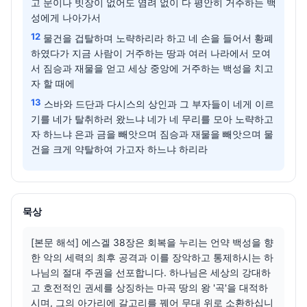
고 문이나 빗장이 없어도 염려 없이 다 평안히 거주하는 백
성에게 나아가서
12
물건을 겁탈하며 노략하리라 하고 네 손을 들어서 황폐
하였다가 지금 사람이 거주하는 땅과 여러 나라에서 모여
서 짐승과 재물을 얻고 세상 중앙에 거주하는 백성을 치고
자 할 때에
13
스바와 드단과 다시스의 상인과 그 부자들이 네게 이르
기를 네가 탈취하러 왔느냐 네가 네 무리를 모아 노략하고
자 하느냐 은과 금을 빼앗으며 짐승과 재물을 빼앗으며 물
건을 크게 약탈하여 가고자 하느냐 하리라
묵상
[본문 해석] 에스겔 38장은 회복을 누리는 언약 백성을 향
한 악의 세력의 최후 공격과 이를 장악하고 통제하시는 하
나님의 절대 주권을 선포합니다. 하나님은 세상의 강대하
고 호전적인 권세를 상징하는 마곡 땅의 왕 '곡'을 대적하
시며, 그의 아가리에 갈고리를 꿰어 무대 위로 소환하십니