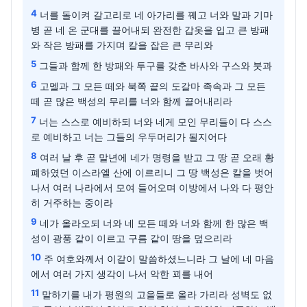
4
너를 돌이켜 갈고리로 네 아가리를 꿰고 너와 말과 기마
병 곧 네 온 군대를 끌어내되 완전한 갑옷을 입고 큰 방패
와 작은 방패를 가지며 칼을 잡은 큰 무리와
5
그들과 함께 한 방패와 투구를 갖춘 바사와 구스와 붓과
6
고멜과 그 모든 떼와 북쪽 끝의 도갈마 족속과 그 모든
떼 곧 많은 백성의 무리를 너와 함께 끌어내리라
7
너는 스스로 예비하되 너와 네게 모인 무리들이 다 스스
로 예비하고 너는 그들의 우두머리가 될지어다
8
여러 날 후 곧 말년에 네가 명령을 받고 그 땅 곧 오래 황
폐하였던 이스라엘 산에 이르리니 그 땅 백성은 칼을 벗어
나서 여러 나라에서 모여 들어오며 이방에서 나와 다 평안
히 거주하는 중이라
9
네가 올라오되 너와 네 모든 떼와 너와 함께 한 많은 백
성이 광풍 같이 이르고 구름 같이 땅을 덮으리라
10
주 여호와께서 이같이 말씀하셨느니라 그 날에 네 마음
에서 여러 가지 생각이 나서 악한 꾀를 내어
11
말하기를 내가 평원의 고을들로 올라 가리라 성벽도 없