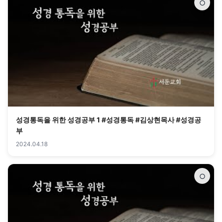
○
성경통독을 위한 성경공부 1 #성경통독 #김상현목사 #성경공
부
2024.04.18
○